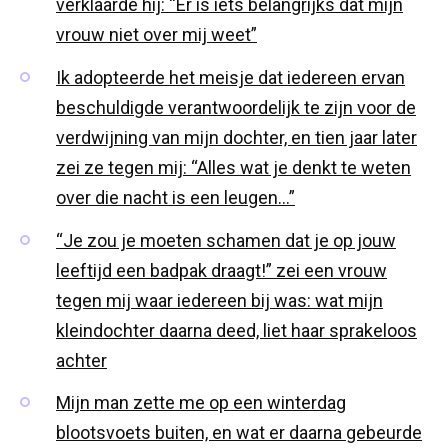
verklaarde hij: “Er is iets belangrijks dat mijn
vrouw niet over mij weet”
Ik adopteerde het meisje dat iedereen ervan
beschuldigde verantwoordelijk te zijn voor de
verdwijning van mijn dochter, en tien jaar later
zei ze tegen mij: “Alles wat je denkt te weten
over die nacht is een leugen…”
“Je zou je moeten schamen dat je op jouw
leeftijd een badpak draagt!” zei een vrouw
tegen mij waar iedereen bij was: wat mijn
kleindochter daarna deed, liet haar sprakeloos
achter
Mijn man zette me op een winterdag
blootsvoets buiten, en wat er daarna gebeurde