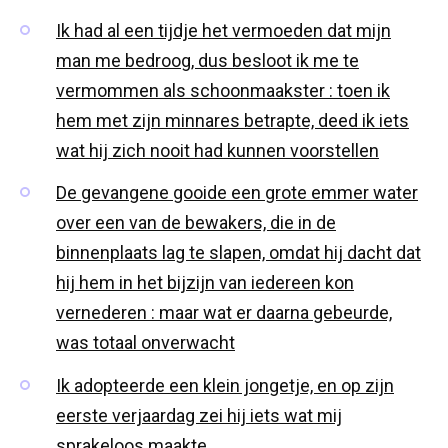
Ik had al een tijdje het vermoeden dat mijn
man me bedroog, dus besloot ik me te
vermommen als schoonmaakster : toen ik
hem met zijn minnares betrapte, deed ik iets
wat hij zich nooit had kunnen voorstellen
De gevangene gooide een grote emmer water
over een van de bewakers, die in de
binnenplaats lag te slapen, omdat hij dacht dat
hij hem in het bijzijn van iedereen kon
vernederen : maar wat er daarna gebeurde,
was totaal onverwacht
Ik adopteerde een klein jongetje, en op zijn
eerste verjaardag zei hij iets wat mij
sprakeloos maakte