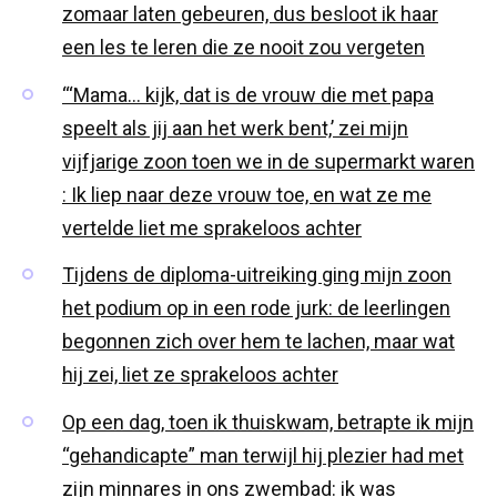
zomaar laten gebeuren, dus besloot ik haar
een les te leren die ze nooit zou vergeten
“‘Mama… kijk, dat is de vrouw die met papa
speelt als jij aan het werk bent,’ zei mijn
vijfjarige zoon toen we in de supermarkt waren
: Ik liep naar deze vrouw toe, en wat ze me
vertelde liet me sprakeloos achter
Tijdens de diploma-uitreiking ging mijn zoon
het podium op in een rode jurk: de leerlingen
begonnen zich over hem te lachen, maar wat
hij zei, liet ze sprakeloos achter
Op een dag, toen ik thuiskwam, betrapte ik mijn
“gehandicapte” man terwijl hij plezier had met
zijn minnares in ons zwembad: ik was