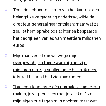
Toen de schoonmaakster van het kantoor een
belangrijke vergadering onderbrak, wilde de
directeur-generaal haar ontslaan: maar wat ze
zei, liet hem sprakeloos achter en bespaarde
het bedrijf een verlies van meerdere miljoenen
euro’s
Mijn man verliet me vanwege mijn
overgewicht, en toen kwam hij met zijn
minnares om zijn spullen op te halen: ik deed
iets wat hij nooit had zien aankomen
“Laat ons tenminste één normale vakantiefoto
maken, je verpest alles met je vlekken,” zei
mijn eigen zus tegen mijn dochter: maar wat