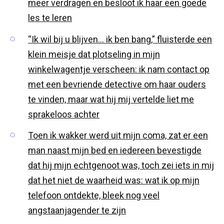
meer verdragen en besloot ik haar een goede
les te leren
“Ik wil bij u blijven… ik ben bang,” fluisterde een
klein meisje dat plotseling in mijn
winkelwagentje verscheen: ik nam contact op
met een bevriende detective om haar ouders
te vinden, maar wat hij mij vertelde liet me
sprakeloos achter
Toen ik wakker werd uit mijn coma, zat er een
man naast mijn bed en iedereen bevestigde
dat hij mijn echtgenoot was, toch zei iets in mij
dat het niet de waarheid was: wat ik op mijn
telefoon ontdekte, bleek nog veel
angstaanjagender te zijn