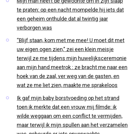
Mijn man heeft de gewoonte om in zijn slaap
te praten: op een nacht mompelde hij iets dat
een geheim onthulde dat al twintig jaar
verborgen was
“Blijf staan, kom met me mee! U moet dit met
uw eigen ogen zien,” zei een klein meisje
terwijl ze me tijdens mijn huwelijksceremonie
aan mijn hand meetrok : ze bracht me naar een
hoek van de zaal, ver weg van de gasten, en
wat ze me liet zien, maakte me sprakeloos
Ik gaf mijn baby borstvoeding op het strand
toen ik merkte dat een vrouw mij filmde: ik
wilde weggaan om een conflict te vermijden,
maar terwijl ik mijn spullen aan het verzamelen
was, gebeurde er iets onverwachts