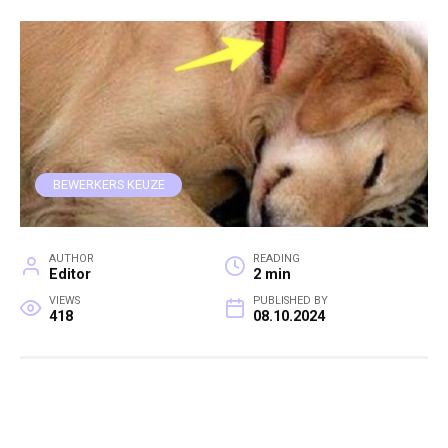
BEWERKERS KEUZE
AUTHOR
READING
Editor
2 min
VIEWS
PUBLISHED BY
418
08.10.2024