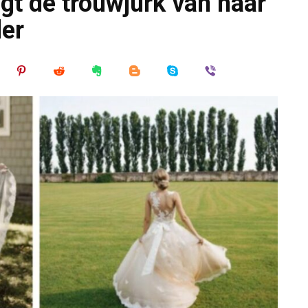
gt de trouwjurk van haar
der