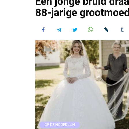
Een jonge bruid draa
88-jarige grootmoe
OP DE HOOFDLIJN