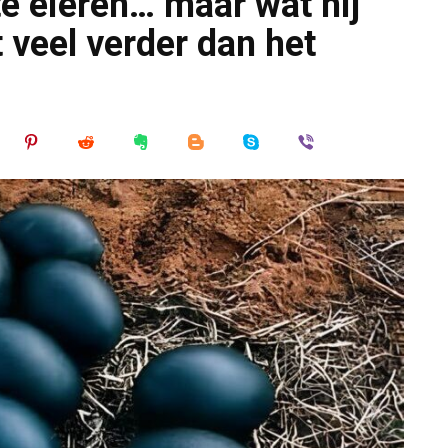
te eieren… maar wat hij
 veel verder dan het