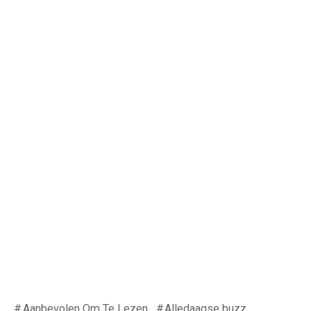
Aanbevolen Om Te Lezen
Alledaagse buzz