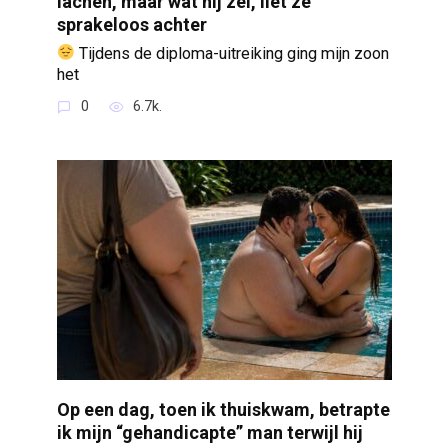
lachen, maar wat hij zei, liet ze
sprakeloos achter
Tijdens de diploma-uitreiking ging mijn zoon
het
0
6.7k.
Op een dag, toen ik thuiskwam, betrapte
ik mijn “gehandicapte” man terwijl hij