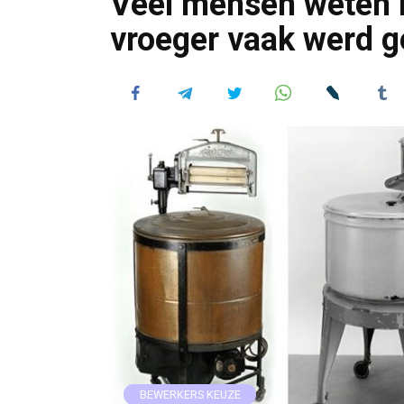
Veel mensen weten ni
vroeger vaak werd geb
BEWERKERS KEUZE