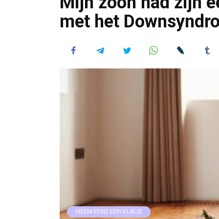
Mijn zoon had zijn e
met het Downsyndro
NEEM EENS EEN KIJKJE