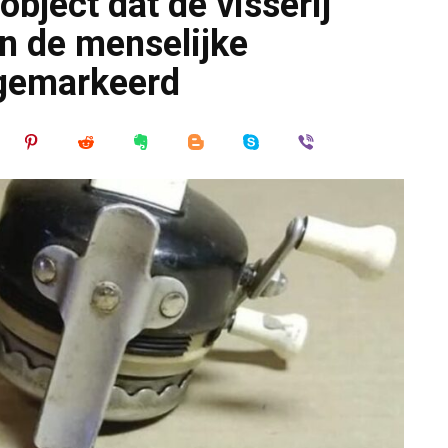
bject dat de visserij
en de menselijke
 gemarkeerd