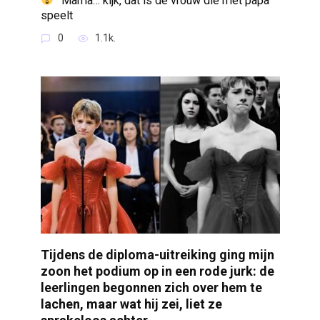
“‘Mama… kijk, dat is de vrouw die met papa
speelt
0
1.1k.
Tijdens de diploma-uitreiking ging mijn
zoon het podium op in een rode jurk: de
leerlingen begonnen zich over hem te
lachen, maar wat hij zei, liet ze