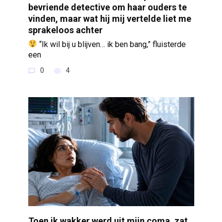
bevriende detective om haar ouders te
vinden, maar wat hij mij vertelde liet me
sprakeloos achter
“Ik wil bij u blijven… ik ben bang,” fluisterde
een
0
4
Toen ik wakker werd uit mijn coma, zat