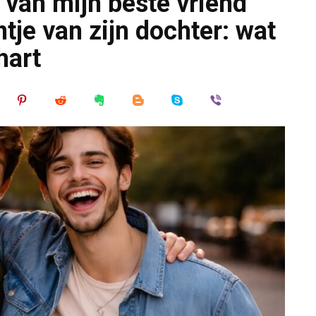
 van mijn beste vriend
ntje van zijn dochter: wat
hart