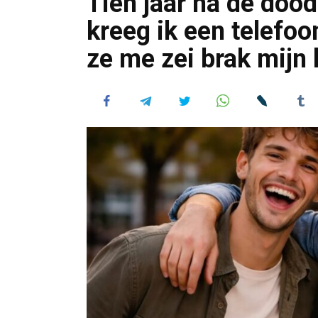
Tien jaar na de dood
kreeg ik een telefoo
ze me zei brak mijn 