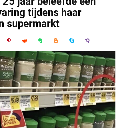
 25 jaar beleefde een
aring tijdens haar
n supermarkt