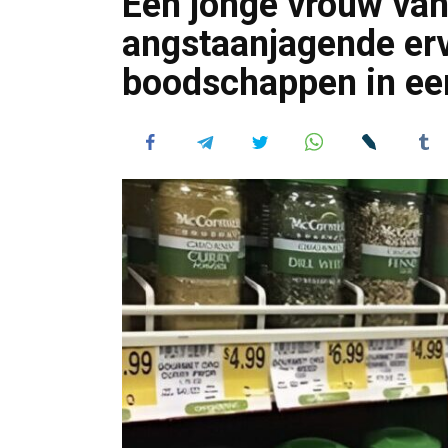
Een jonge vrouw van
angstaanjagende erv
boodschappen in ee