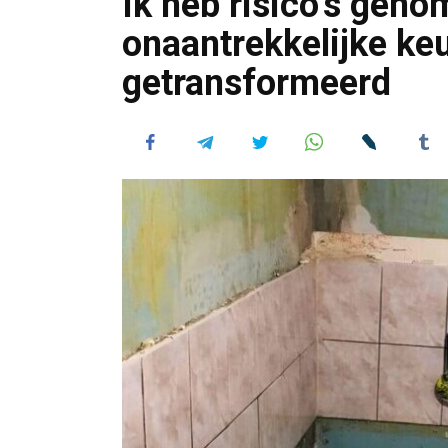
Ik heb risico’s geno
onaantrekkelijke ke
getransformeerd