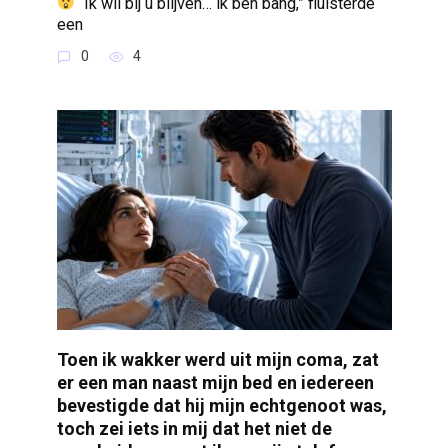
“Ik wil bij u blijven… ik ben bang,” fluisterde
een
0
4
Toen ik wakker werd uit mijn coma, zat
er een man naast mijn bed en iedereen
bevestigde dat hij mijn echtgenoot was,
toch zei iets in mij dat het niet de