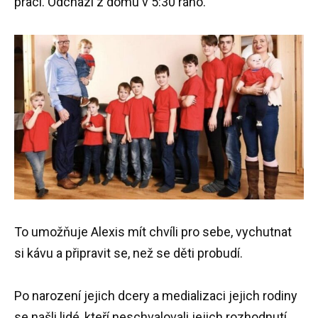
prací. Odchází z domu v 5:30 ráno.
To umožňuje Alexis mít chvíli pro sebe, vychutnat
si kávu a připravit se, než se děti probudí.
Po narození jejich dcery a medializaci jejich rodiny
se našli lidé, kteří neschvalovali jejich rozhodnutí