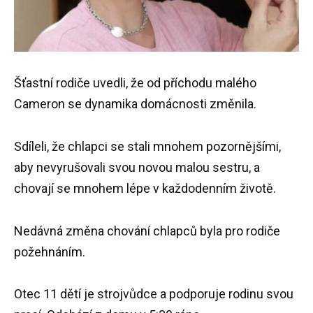
Šťastní rodiče uvedli, že od příchodu malého
Cameron se dynamika domácnosti změnila.
Sdíleli, že chlapci se stali mnohem pozornějšími,
aby nevyrušovali svou novou malou sestru, a
chovají se mnohem lépe v každodenním životě.
Nedávná změna chování chlapců byla pro rodiče
požehnáním.
Otec 11 dětí je strojvůdce a podporuje rodinu svou