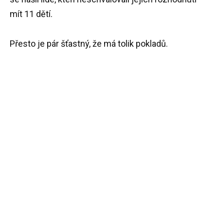
mít 11 dětí.
Přesto je pár šťastný, že má tolik pokladů.