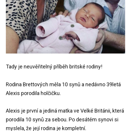
Tady je neuvěřitelný příběh britské rodiny!
Rodina Brettových měla 10 synů a nedávno 39letá
Alexis porodila holčičku.
Alexis je první a jediná matka ve Velké Británii, která
porodila 10 synů za sebou. Po desátém synovi si
myslela, že její rodina je kompletní.