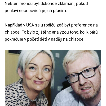
Někteří mohou být dokonce zklamáni, pokud
pohlaví neodpovídá jejich přáním.
Například v USA se u rodičů zdá být preference na
chlapce. To bylo zjištěno analýzou toho, kolik párů
pokračuje v početí dětí v naději na chlapce.