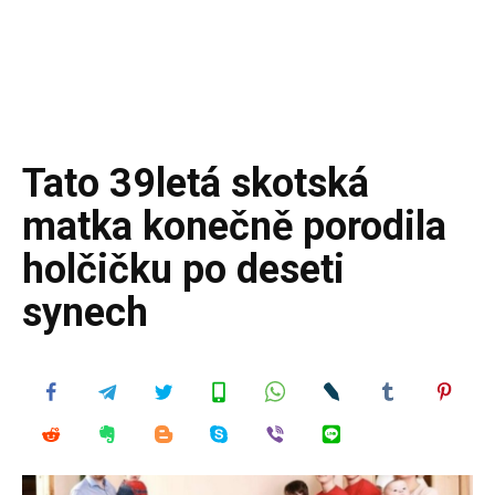
Tato 39letá skotská
matka konečně porodila
holčičku po deseti
synech