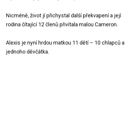
Nicméně, život jí přichystal další překvapení a její
rodina čítající 12 členů přivítala malou Cameron.
Alexis je nyní hrdou matkou 11 dětí – 10 chlapců a
jednoho děvčátka.