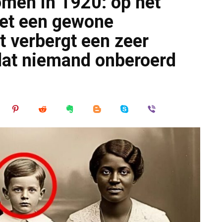
men in 1920: op het
 het een gewone
t verbergt een zeer
dat niemand onberoerd