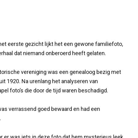
t eerste gezicht lijkt het een gewone familiefoto,
erhaal dat niemand onberoerd heeft gelaten.
istorische vereniging was een genealoog bezig met
it 1920. Na urenlang het analyseren van
apel foto’s die door de tijd waren beschadigd.
ij was verrassend goed bewaard en had een
.
 er was iets in deze foto dat hem mysterieus leek.