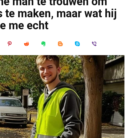
one man te trouwen om
s te maken, maar wat hij
te me echt