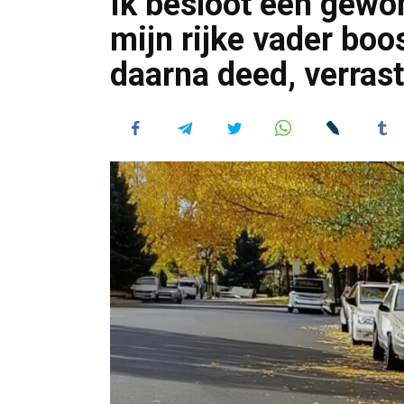
Ik besloot een gew
mijn rijke vader boo
daarna deed, verras