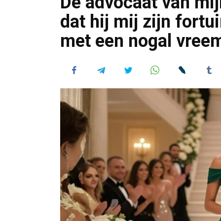
De advocaat van mij
dat hij mij zijn fort
met een nogal vree