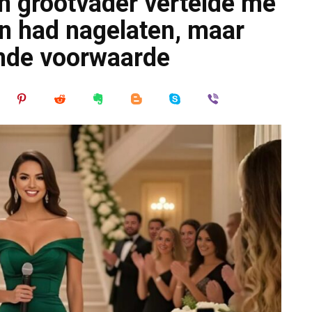
n grootvader vertelde me
uin had nagelaten, maar
mde voorwaarde