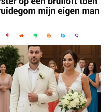
rster op een bruiloft toen
bruidegom mijn eigen man