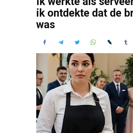
Ik werkte als servee
ik ontdekte dat de 
was