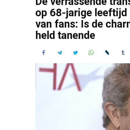
De verrassende tran
op 68-jarige leeftij
van fans: Is de cha
held tanende