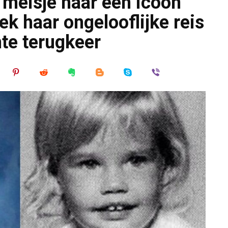
meisje naar een icoon
k haar ongelooflijke reis
te terugkeer