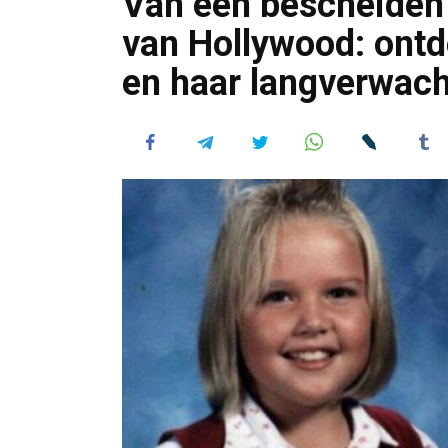
Van een bescheiden 
van Hollywood: ontde
en haar langverwach