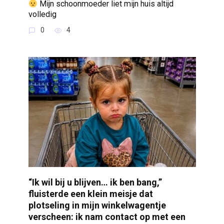
Mijn schoonmoeder liet mijn huis altijd
volledig
0
4
“Ik wil bij u blijven… ik ben bang,”
fluisterde een klein meisje dat
plotseling in mijn winkelwagentje
verscheen: ik nam contact op met een