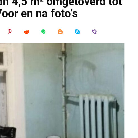
an 4,5 m² omgetoverd tot
oor en na foto’s