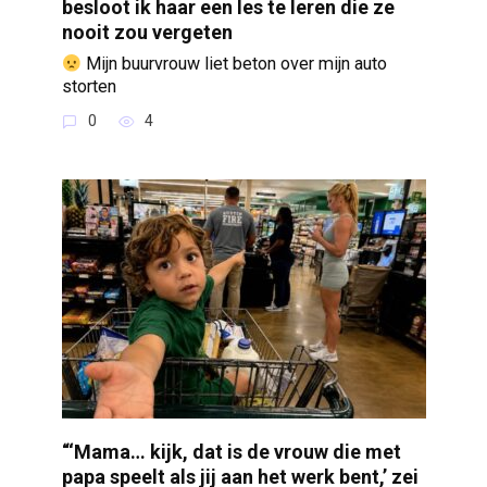
besloot ik haar een les te leren die ze
nooit zou vergeten
Mijn buurvrouw liet beton over mijn auto
storten
0
4
“‘Mama… kijk, dat is de vrouw die met
papa speelt als jij aan het werk bent,’ zei