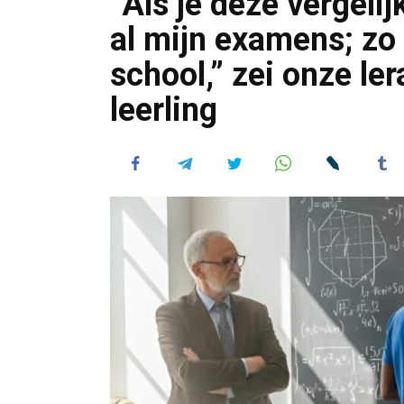
“Als je deze vergelij
al mijn examens; zo n
school,” zei onze le
leerling