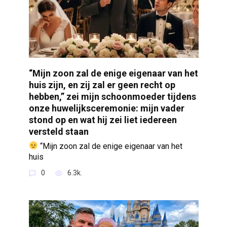
“Mijn zoon zal de enige eigenaar van het
huis zijn, en zij zal er geen recht op
hebben,” zei mijn schoonmoeder tijdens
onze huwelijksceremonie: mijn vader
stond op en wat hij zei liet iedereen
versteld staan
“Mijn zoon zal de enige eigenaar van het
huis
0
6.3k.