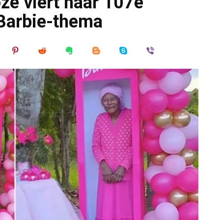
oze viert haar 107e
 Barbie-thema