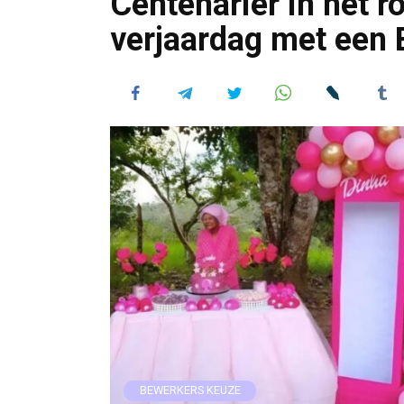
Centenariër in het r
verjaardag met een
BEWERKERS KEUZE