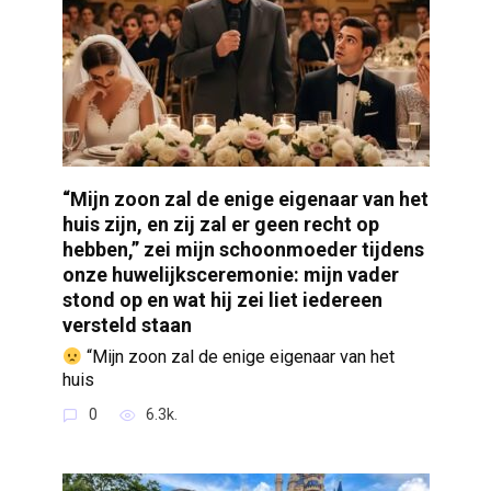
“Mijn zoon zal de enige eigenaar van het
huis zijn, en zij zal er geen recht op
hebben,” zei mijn schoonmoeder tijdens
onze huwelijksceremonie: mijn vader
stond op en wat hij zei liet iedereen
versteld staan
“Mijn zoon zal de enige eigenaar van het
huis
0
6.3k.