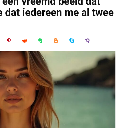
e een vreemd beeld dat
 dat iedereen me al twee