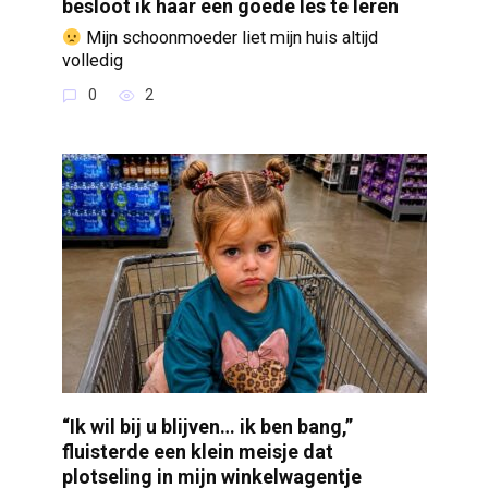
besloot ik haar een goede les te leren
Mijn schoonmoeder liet mijn huis altijd
volledig
0
2
“Ik wil bij u blijven… ik ben bang,”
fluisterde een klein meisje dat
plotseling in mijn winkelwagentje