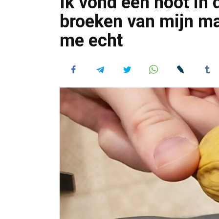
Ik vond een noot in 
broeken van mijn man
me echt