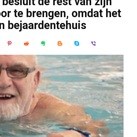
esluit de rest van zijn
oor te brengen, omdat het
n bejaardentehuis