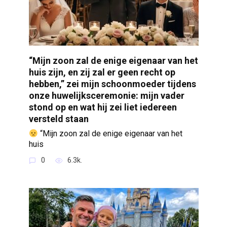
“Mijn zoon zal de enige eigenaar van het
huis zijn, en zij zal er geen recht op
hebben,” zei mijn schoonmoeder tijdens
onze huwelijksceremonie: mijn vader
stond op en wat hij zei liet iedereen
versteld staan
“Mijn zoon zal de enige eigenaar van het
huis
0
6.3k.