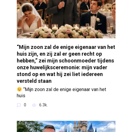
“Mijn zoon zal de enige eigenaar van het
huis zijn, en zij zal er geen recht op
hebben,” zei mijn schoonmoeder tijdens
onze huwelijksceremonie: mijn vader
stond op en wat hij zei liet iedereen
versteld staan
“Mijn zoon zal de enige eigenaar van het
huis
0
6.3k.