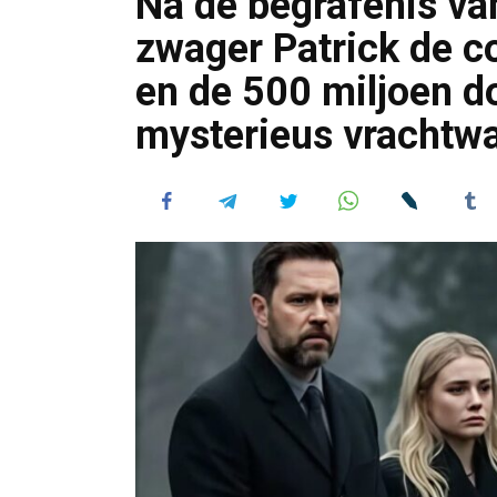
Na de begrafenis va
zwager Patrick de co
en de 500 miljoen do
mysterieus vrachtwa