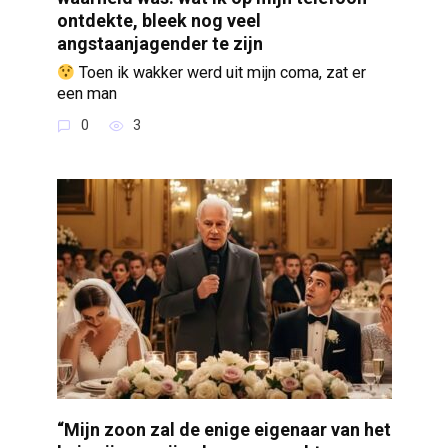
ontdekte, bleek nog veel
angstaanjagender te zijn
Toen ik wakker werd uit mijn coma, zat er
een man
0
3
“Mijn zoon zal de enige eigenaar van het