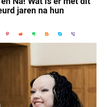
en Na! Wat is er met dit
eurd jaren na hun