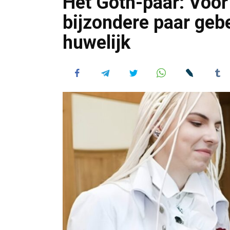
Het Goth-paar: Voor 
bijzondere paar geb
huwelijk