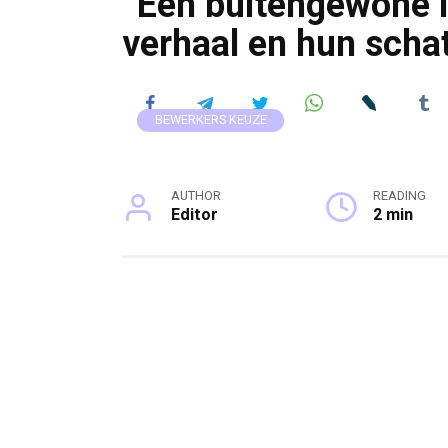
“Een buitengewone l
verhaal en hun schat
BEWERKERS KEUZE
AUTHOR
READING
Editor
2 min