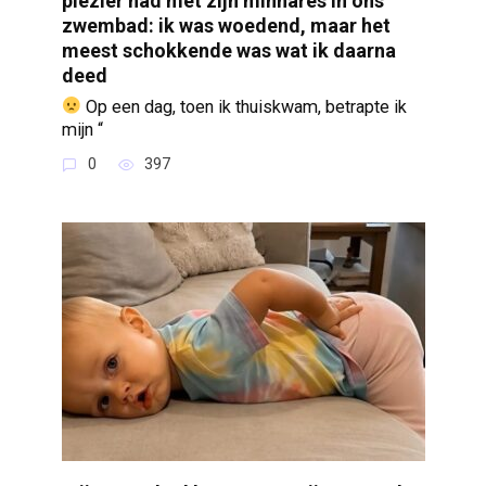
plezier had met zijn minnares in ons
zwembad: ik was woedend, maar het
meest schokkende was wat ik daarna
deed
Op een dag, toen ik thuiskwam, betrapte ik
mijn “
0
397