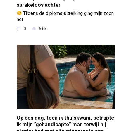
sprakeloos achter
Tijdens de diploma-uitreiking ging mijn zoon
het
0
6.6k.
Op een dag, toen ik thuiskwam, betrapte
ik mijn “gehandicapte” man terwijl hij