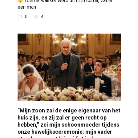
Toen ik wakker werd uit mijn coma, zat er
een man
0
4
“Mijn zoon zal de enige eigenaar van het
huis zijn, en zij zal er geen recht op
hebben,” zei mijn schoonmoeder tijdens
onze huwelijksceremonie: mijn vader