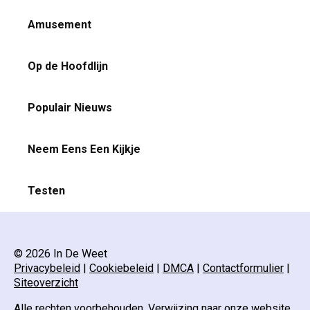
Amusement
Op de Hoofdlijn
Populair Nieuws
Neem Eens Een Kijkje
Testen
© 2026 In De Weet
Privacybeleid
|
Cookiebeleid
|
DMCA
|
Contactformulier
|
Siteoverzicht
Alle rechten voorbehouden. Verwijzing naar onze website