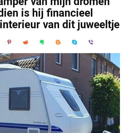
 camper van mijn dromen
en is hij financieel
interieur van dit juweeltje