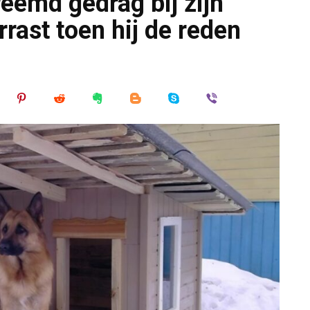
eemd gedrag bij zijn
rast toen hij de reden