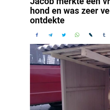
Jacob merkte een vr
hond en was zeer ver
ontdekte