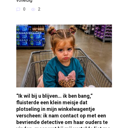
volledig
0
2
“Ik wil bij u blijven… ik ben bang,”
fluisterde een klein meisje dat
plotseling in mijn winkelwagentje
verscheen: ik nam contact op met een
bevriende detective om haar ouders te