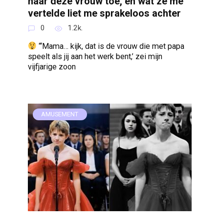
naar deze vrouw toe, en wat ze me
vertelde liet me sprakeloos achter
0
1.2k.
“‘Mama… kijk, dat is de vrouw die met papa
speelt als jij aan het werk bent,’ zei mijn
vijfjarige zoon
AMUSEMENT