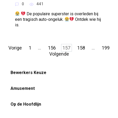
0
441
De populaire superster is overleden bij
een tragisch auto-ongeluk.
Ontdek wie hij
is.
Berichten
Vorige
1
…
156
157
158
…
199
paginering
Volgende
Bewerkers Keuze
Amusement
Op de Hoofdlijn