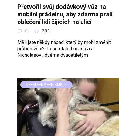
Přetvořil svůj dodávkový vůz na
mobilní prádelnu, aby zdarma prali
oblečení lidí žijících na ulici
0
201
Měli jste někdy nápad, který by mohl změnit
průběh věcí? To se stalo Lucasovi a
Nicholasovi, dvěma dvacetiletým
NEEM EENS EEN KIJKJE